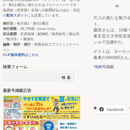
2・第4土曜日に発行されるフリーペーパーです。
南房総（安房郡）全域への新聞折込のほか、所定
の
配布スポット
にも設置しています。
尺八の新たな魅力
発行日：
毎月第2・第4土曜日
ト。
発行部数
：26,700部
（2026年7月現在）
藤原さんは、10
折込範囲
：安房地域（鋸南町／南房総市／館山市
東京芸大大学院音楽
／鴨川市）+ 勝浦市
ンルで活躍中だ。
編集・制作・発行
：有限会社コアコミュニケーシ
ョン
ゲストは、ヨーロ
CLIP媒体資料はこちら
奏者のSINSKEさん
検索フォーム
*
326
号掲載
最新号掲載広告
Facebook