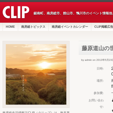
鋸南町、南房総市、館山市、鴨川市のイベント情報他
HOME
南房総トピックス
南房総イベントカレンダー
CLIP掲載広
藤原道山の
by admin on 2013年5月23
日時:
場所:
参加費:
お問い合わ
せ:
南房総生活情報誌CLIP（クリップ）は、毎月第