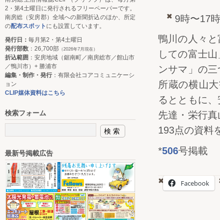
2・第4土曜日に発行されるフリーペーパーです。
9時〜17
南房総（安房郡）全域への新聞折込のほか、所定
の
配布スポット
にも設置しています。
鴨川の人々と
発行日：
毎月第2・第4土曜日
発行部数
：26,700部
（2026年7月現在）
しての富士山
折込範囲
：安房地域（鋸南町／南房総市／館山市
／鴨川市）+ 勝浦市
ンサマ」の三
編集・制作・発行
：有限会社コアコミュニケーシ
所蔵の横山大
ョン
CLIP媒体資料はこちら
るとともに、
検索フォーム
先達・栄行真
193点の資料
*
506
号掲載
最新号掲載広告
Facebook