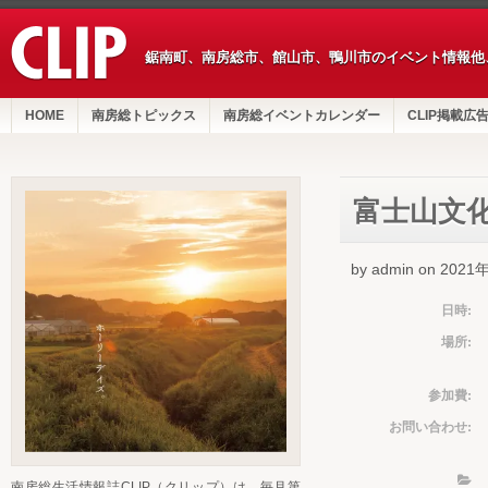
鋸南町、南房総市、館山市、鴨川市のイベント情報他
HOME
南房総トピックス
南房総イベントカレンダー
CLIP掲載広
富士山文
by admin on 202
日時:
場所:
参加費:
お問い合わせ:
南房総生活情報誌CLIP（クリップ）は、毎月第