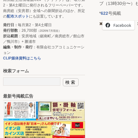
ブ（13時30分〜）
2・第4土曜日に発行されるフリーペーパーです。
南房総（安房郡）全域への新聞折込のほか、所定
*
622
号掲載
の
配布スポット
にも設置しています。
Facebook
発行日：
毎月第2・第4土曜日
発行部数
：26,700部
（2026年7月現在）
折込範囲
：安房地域（鋸南町／南房総市／館山市
／鴨川市）+ 勝浦市
編集・制作・発行
：有限会社コアコミュニケーシ
ョン
CLIP媒体資料はこちら
検索フォーム
最新号掲載広告