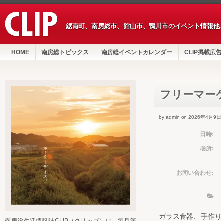
鋸南町、南房総市、館山市、鴨川市のイベント情報他
HOME
南房総トピックス
南房総イベントカレンダー
CLIP掲載広
フリーマーケ
by admin on 2026年4月9日
日時:
場所:
お問い合わせ:
ガラス食器、手作
南房総生活情報誌CLIP（クリップ）は、毎月第