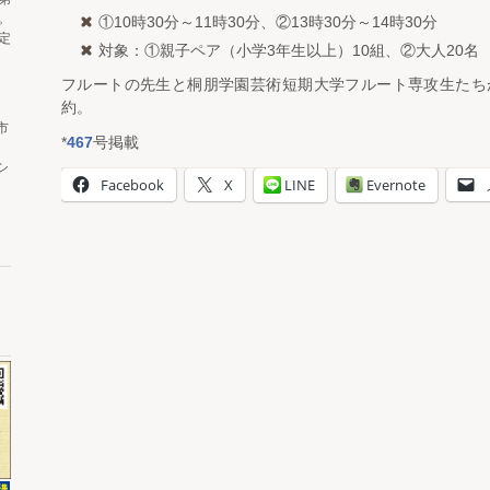
。
①10時30分～11時30分、②13時30分～14時30分
定
対象：①親子ペア（小学3年生以上）10組、②大人20名
フルートの先生と桐朋学園芸術短期大学フルート専攻生たち
約。
市
*
467
号掲載
シ
Facebook
X
LINE
Evernote