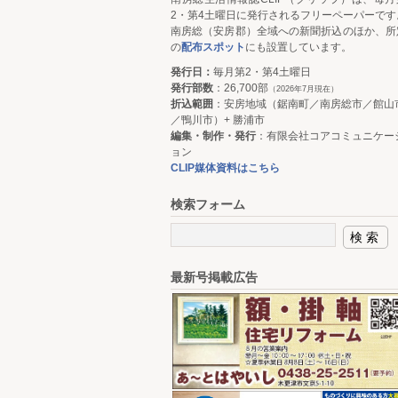
2・第4土曜日に発行されるフリーペーパーです
南房総（安房郡）全域への新聞折込のほか、所
の
配布スポット
にも設置しています。
発行日：
毎月第2・第4土曜日
発行部数
：26,700部
（2026年7月現在）
折込範囲
：安房地域（鋸南町／南房総市／館山
／鴨川市）+ 勝浦市
編集・制作・発行
：有限会社コアコミュニケー
ョン
CLIP媒体資料はこちら
検索フォーム
最新号掲載広告