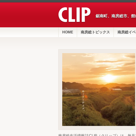
鋸南町、南房総市、館
HOME
南房総トピックス
南房総イベ
南房総生活情報誌CLIP（クリップ）は、毎月