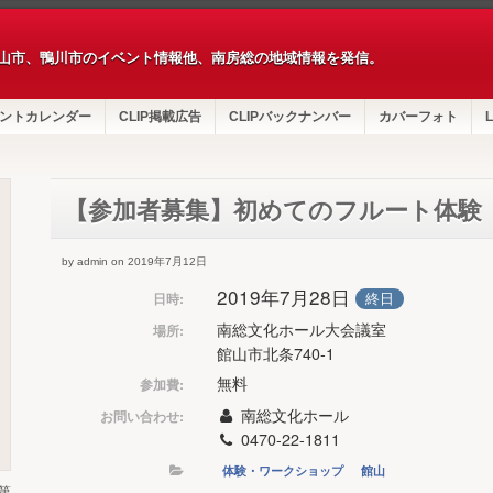
山市、鴨川市のイベント情報他、南房総の地域情報を発信。
ントカレンダー
CLIP掲載広告
CLIPバックナンバー
カバーフォト
L
【参加者募集】初めてのフルート体験
by admin on 2019年7月12日
2019年7月28日
終日
日時:
南総文化ホール大会議室
場所:
館山市北条740-1
無料
参加費:
南総文化ホール
お問い合わせ:
0470-22-1811
体験・ワークショップ
館山
第