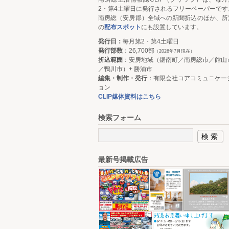
2・第4土曜日に発行されるフリーペーパーです
南房総（安房郡）全域への新聞折込のほか、所
の
配布スポット
にも設置しています。
発行日：
毎月第2・第4土曜日
発行部数
：26,700部
（2026年7月現在）
折込範囲
：安房地域（鋸南町／南房総市／館山
／鴨川市）+ 勝浦市
編集・制作・発行
：有限会社コアコミュニケー
ョン
CLIP媒体資料はこちら
検索フォーム
最新号掲載広告