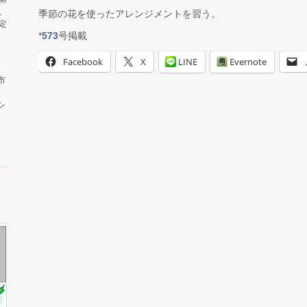
。
季節の花を使ったアレンジメントを習う。
定
*
573
号掲載
Facebook
X
LINE
Evernote
市
シ