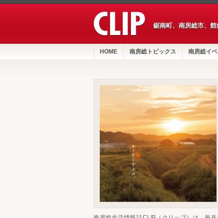
鋸南町、南房総市、館
HOME
南房総トピックス
南房総イベ
南房総生活情報誌CLIP（クリップ）は、毎月