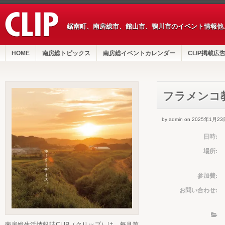
鋸南町、南房総市、館山市、鴨川市のイベント情報他
HOME
南房総トピックス
南房総イベントカレンダー
CLIP掲載広
フラメンコ
by admin on 2025年1月23
日時:
場所:
参加費:
お問い合わせ:
南房総生活情報誌CLIP（クリップ）は、毎月第