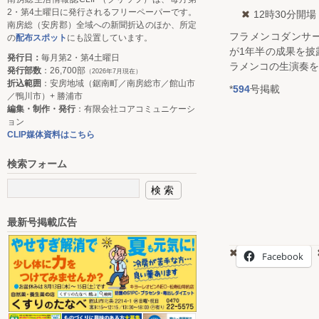
2・第4土曜日に発行されるフリーペーパーです。
12時30分開場
南房総（安房郡）全域への新聞折込のほか、所定
フラメンコダンサ
の
配布スポット
にも設置しています。
が1年半の成果を披
発行日：
毎月第2・第4土曜日
ラメンコの生演奏を
発行部数
：26,700部
（2026年7月現在）
折込範囲
：安房地域（鋸南町／南房総市／館山市
*
594
号掲載
／鴨川市）+ 勝浦市
編集・制作・発行
：有限会社コアコミュニケーシ
ョン
CLIP媒体資料はこちら
検索フォーム
最新号掲載広告
Facebook