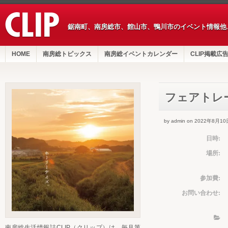
鋸南町、南房総市、館山市、鴨川市のイベント情報他
HOME
南房総トピックス
南房総イベントカレンダー
CLIP掲載広
フェアトレ
by admin on 2022年8月10
日時:
場所:
参加費:
お問い合わせ:
南房総生活情報誌CLIP（クリップ）は、毎月第