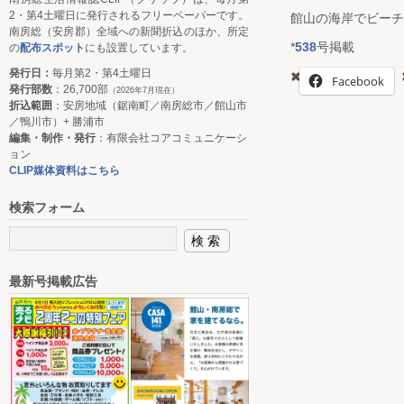
2・第4土曜日に発行されるフリーペーパーです。
館山の海岸でビーチ
南房総（安房郡）全域への新聞折込のほか、所定
*
538
号掲載
の
配布スポット
にも設置しています。
発行日：
毎月第2・第4土曜日
Facebook
発行部数
：26,700部
（2026年7月現在）
折込範囲
：安房地域（鋸南町／南房総市／館山市
／鴨川市）+ 勝浦市
編集・制作・発行
：有限会社コアコミュニケーシ
ョン
CLIP媒体資料はこちら
検索フォーム
最新号掲載広告