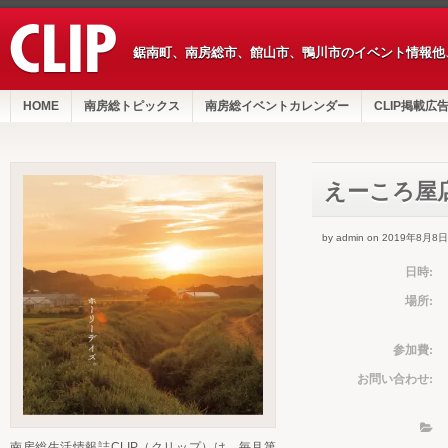
鋸南町、南房総市、館山市、鴨川市のイベント情報他
HOME
南房総トピックス
南房総イベントカレンダー
CLIP掲載広
えーころ屋
by admin on 2019年8月8日
日時:
場所:
参加費:
お問い合わせ:
南房総生活情報誌CLIP（クリップ）は、毎月第