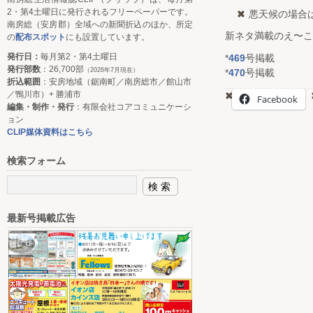
2・第4土曜日に発行されるフリーペーパーです。
悪天候の場合
南房総（安房郡）全域への新聞折込のほか、所定
新ネタ満載のえ〜こ
の
配布スポット
にも設置しています。
発行日：
毎月第2・第4土曜日
*
469
号掲載
発行部数
：26,700部
（2026年7月現在）
*
470
号掲載
折込範囲
：安房地域（鋸南町／南房総市／館山市
／鴨川市）+ 勝浦市
Facebook
編集・制作・発行
：有限会社コアコミュニケーシ
ョン
CLIP媒体資料はこちら
検索フォーム
最新号掲載広告