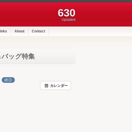
630
Updated
inks
About
Contact
ア＆バッグ特集
日
終日
カレンダー