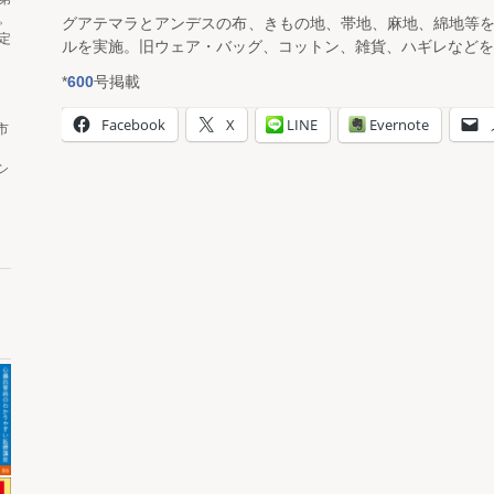
。
グアテマラとアンデスの布、きもの地、帯地、麻地、綿地等を
定
ルを実施。旧ウェア・バッグ、コットン、雑貨、ハギレなどを
*
600
号掲載
Facebook
X
LINE
Evernote
市
シ