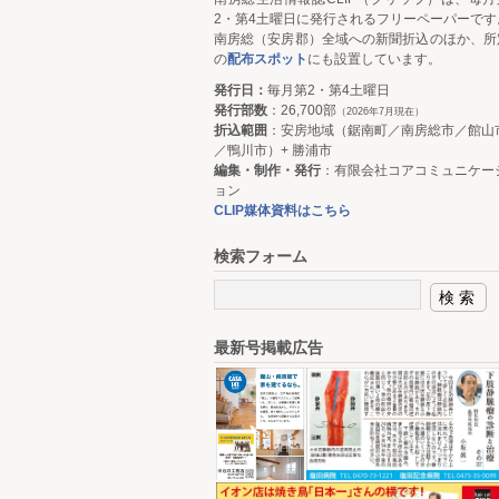
2・第4土曜日に発行されるフリーペーパーです
南房総（安房郡）全域への新聞折込のほか、所
の
配布スポット
にも設置しています。
発行日：
毎月第2・第4土曜日
発行部数
：26,700部
（2026年7月現在）
折込範囲
：安房地域（鋸南町／南房総市／館山
／鴨川市）+ 勝浦市
編集・制作・発行
：有限会社コアコミュニケー
ョン
CLIP媒体資料はこちら
検索フォーム
最新号掲載広告