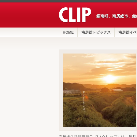
鋸南町、南房総市、館
HOME
南房総トピックス
南房総イベ
南房総生活情報誌CLIP（クリップ）は、毎月