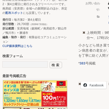
お問い合わ
2・第4土曜日に発行されるフリーペーパーです。
南房総（安房郡）全域への新聞折込のほか、所定
せ:
の
配布スポット
にも設置しています。
発行日：
毎月第2・第4土曜日
発行部数
：26,700部
（2026年7月現在）
折込範囲
：安房地域（鋸南町／南房総市／館山市
上映時間：9時
／鴨川市）+ 勝浦市
編集・制作・発行
：有限会社コアコミュニケーシ
分〜、17時15
ョン
小さなどら焼き屋
CLIP媒体資料はこちら
ン病患者の老女が
を丁寧に紡ぐ人間ド
検索フォーム
*
383
号掲載
最新号掲載広告
Facebook