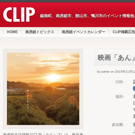
鋸南町、南房総市、館山市、鴨川市のイベント情報他
HOME
南房総トピックス
南房総イベントカレンダー
CLIP掲載広
映画「あん
by admin on 2015年11月1
日時:
場所:
参加費:
南房総生活情報誌CLIP（クリップ）は、毎月第