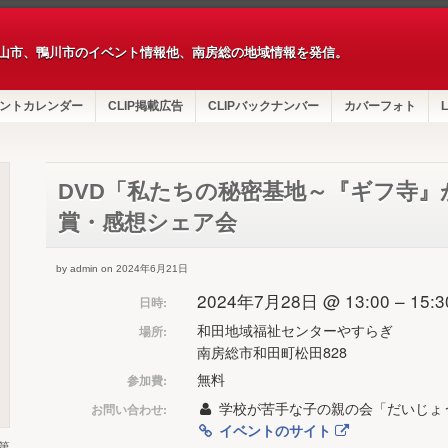
山市、鴨川市のイベント情報他、南房総の地域情報を発信。
ントカレンダー
CLIP掲載広告
CLIPバックナンバー
カバーフォト
L
DVD「私たちの秘密基地～『ギフ寺
賞・感想シェア会
by admin on 2024年6月21日
2024年7月28日 @ 13:00 – 15:3
日時:
和田地域福祉センターやすらぎ
場所:
南房総市和田町松田828
無料
参加費:
学校が苦手な子の親の会「だいじょ
お問い合わせ:
イベントのサイト
第