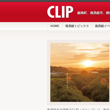
鋸南町、南房総市、館
HOME
南房総トピックス
南房総イベ
南房総生活情報誌CLIP（クリップ）は、毎月