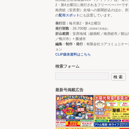
2・第4土曜日に発行されるフリーペーパーです
南房総（安房郡）全域への新聞折込のほか、所
の
配布スポット
にも設置しています。
発行日：
毎月第2・第4土曜日
発行部数
：26,700部
（2026年7月現在）
折込範囲
：安房地域（鋸南町／南房総市／館山
／鴨川市）+ 勝浦市
編集・制作・発行
：有限会社コアコミュニケー
ョン
CLIP媒体資料はこちら
検索フォーム
最新号掲載広告