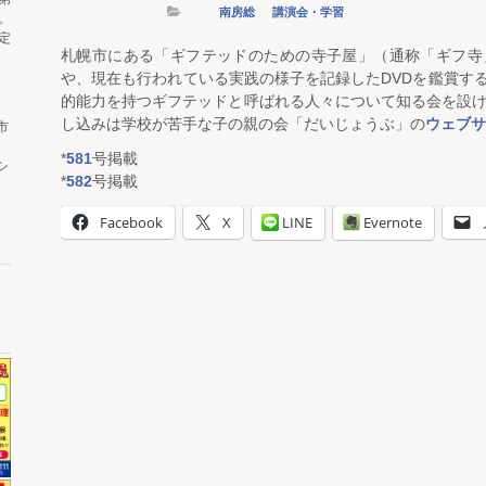
南房総
講演会・学習
。
定
札幌市にある「ギフテッドのための寺子屋」（通称「ギフ寺
や、現在も行われている実践の様子を記録したDVDを鑑賞す
的能力を持つギフテッドと呼ばれる人々について知る会を設け
し込みは学校が苦手な子の親の会「だいじょうぶ」の
ウェブサ
市
*
581
号掲載
シ
*
582
号掲載
Facebook
X
LINE
Evernote