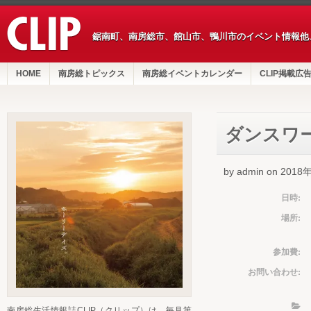
鋸南町、南房総市、館山市、鴨川市のイベント情報他
HOME
南房総トピックス
南房総イベントカレンダー
CLIP掲載広
ダンスワ
by admin on 201
日時:
場所:
参加費:
お問い合わせ:
南房総生活情報誌CLIP（クリップ）は、毎月第