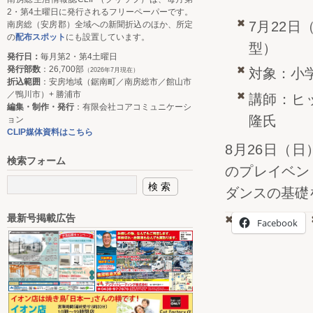
2・第4土曜日に発行されるフリーペーパーです。
7月22日
南房総（安房郡）全域への新聞折込のほか、所定
の
配布スポット
にも設置しています。
型）
発行日：
毎月第2・第4土曜日
発行部数
：26,700部
対象：小
（2026年7月現在）
折込範囲
：安房地域（鋸南町／南房総市／館山市
／鴨川市）+ 勝浦市
講師：ヒ
編集・制作・発行
：有限会社コアコミュニケーシ
隆氏
ョン
CLIP媒体資料はこちら
8月26日（日
検索フォーム
のプレイベン
ダンスの基礎
最新号掲載広告
Facebook