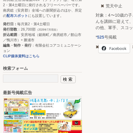
2・第4土曜日に発行されるフリーペーパーです。
荒天中止
南房総（安房郡）全域への新聞折込のほか、所定
対象：4〜10歳の
の
配布スポット
にも設置しています。
んを講師に迎えて
発行日：
毎月第2・第4土曜日
の他、軍手、スコッ
発行部数
：26,700部
（2026年7月現在）
折込範囲
：安房地域（鋸南町／南房総市／館山市
*
525
号掲載
／鴨川市）+ 勝浦市
編集・制作・発行
：有限会社コアコミュニケーシ
Facebook
ョン
CLIP媒体資料はこちら
検索フォーム
最新号掲載広告