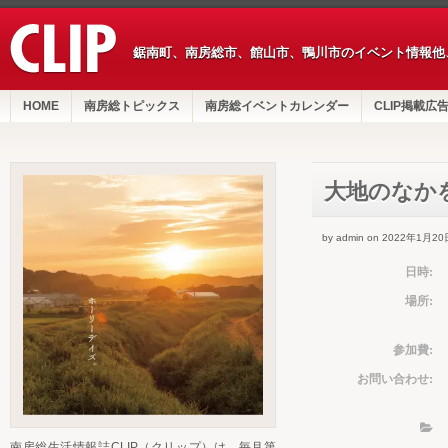
鋸南町、南房総市、館山市、鴨川市のイベント情報他
HOME
南房総トピックス
南房総イベントカレンダー
CLIP掲載広
大地のなか
by admin on 2022年1月20
日時:
場所:
参加費:
お問い合わせ:
南房総生活情報誌CLIP（クリップ）は、毎月第