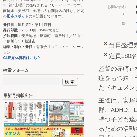
2・第4土曜日に発行されるフリーペーパーです。
お問い合わ
南房総（安房郡）全域への新聞折込のほか、所定
せ:
の
配布スポット
にも設置しています。
発行日：
毎月第2・第4土曜日
発行部数
：26,700部
（2026年7月現在）
折込範囲
：安房地域（鋸南町／南房総市／館山市
／鴨川市）+ 勝浦市
当日整理
編集・制作・発行
：有限会社コアコミュニケーシ
ョン
定員180
CLIP媒体資料はこちら
監督の赤崎正
検索フォーム
症をもつ妹・
たドキュメン
最新号掲載広告
主催は、安房
群、ADHD
持つ子ども達
るための活動