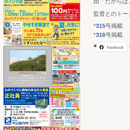
団「たからば
監督とのトー
*
315
号掲載
*
316
号掲載
Facebook