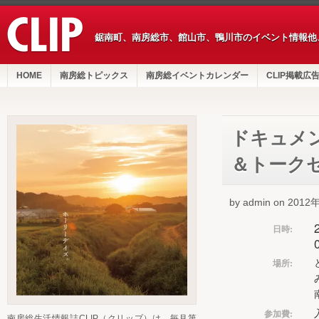
鋸南町、南房総市、館山市、鴨川市のイベント情報他
HOME
南房総トピックス
南房総イベントカレンダー
CLIP掲載広
ドキュメ
＆トーク
by admin on 201
日時:
場所:
参加費:
南房総生活情報誌CLIP（クリップ）は、毎月第