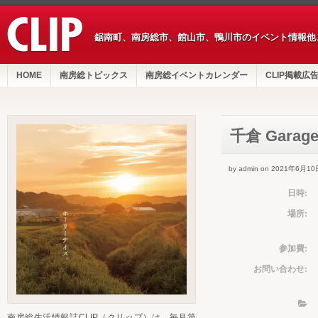
鋸南町、南房総市、館山市、鴨川市のイベント情報他
HOME
南房総トピックス
南房総イベントカレンダー
CLIP掲載広
千倉 Garage
by admin on 2021年6月10
日時:
場所:
参加費:
お問い合わせ:
南房総生活情報誌CLIP（クリップ）は、毎月第