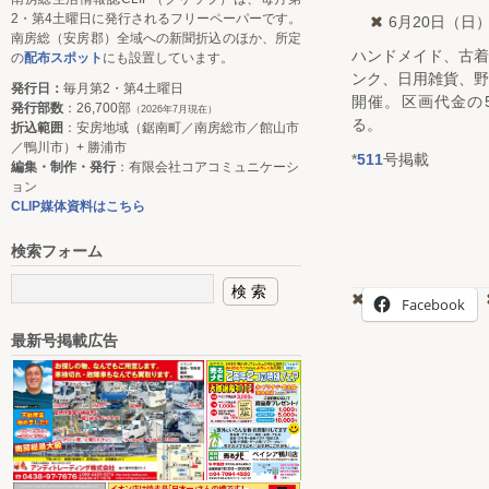
2・第4土曜日に発行されるフリーペーパーです。
6月20日（日）
南房総（安房郡）全域への新聞折込のほか、所定
ハンドメイド、古
の
配布スポット
にも設置しています。
ンク、日用雑貨、
発行日：
毎月第2・第4土曜日
開催。区画代金の
発行部数
：26,700部
（2026年7月現在）
る。
折込範囲
：安房地域（鋸南町／南房総市／館山市
／鴨川市）+ 勝浦市
*
511
号掲載
編集・制作・発行
：有限会社コアコミュニケーシ
ョン
CLIP媒体資料はこちら
検索フォーム
Facebook
最新号掲載広告