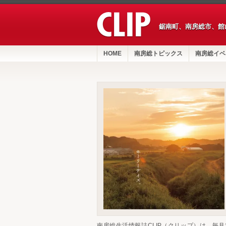
鋸南町、南房総市、館
HOME
南房総トピックス
南房総イベ
南房総生活情報誌CLIP（クリップ）は、毎月