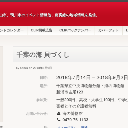
山市、鴨川市のイベント情報他、南房総の地域情報を発信。
ントカレンダー
CLIP掲載広告
CLIPバックナンバー
カバーフォト
L
千葉の海 貝づくし
by admin on 2018年8月9日
2018年7月14日 – 2018年9月2
日時:
千葉県立中央博物館分館・海の博物館
場所:
勝浦市吉尾123
一般200円、高校・大学生100円、中学
参加費:
害者とその介護者無料
海の博物館
お問い合わせ:
0470-76-1133
ミュージアム
勝浦
第