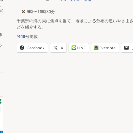
。
定
9時〜16時30分
千葉県の海の貝に焦点を当て、地域による分布の違いやさま
どを紹介する。
市
*
446
号掲載
シ
Facebook
X
LINE
Evernote