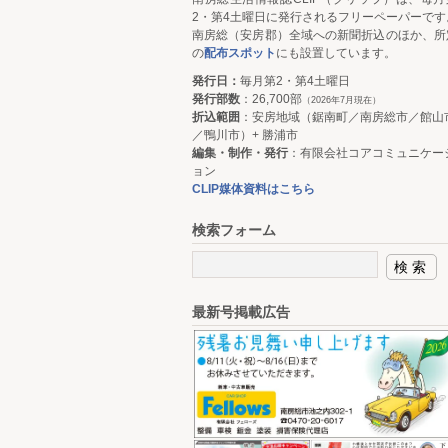
2・第4土曜日に発行されるフリーペーパーです
南房総（安房郡）全域への新聞折込のほか、所
の
配布スポット
にも設置しています。
発行日：
毎月第2・第4土曜日
発行部数
：26,700部
（2026年7月現在）
折込範囲
：安房地域（鋸南町／南房総市／館山
／鴨川市）+ 勝浦市
編集・制作・発行
：有限会社コアコミュニケー
ョン
CLIP媒体資料はこちら
検索フォーム
最新号掲載広告