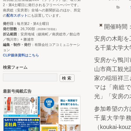
2・第4土曜日に発行されるフリーペーパーです。
南房総（安房郡）全域への新聞折込のほか、所定
の
配布スポット
にも設置しています。
発行日：
毎月第2・第4土曜日
開催時間：
発行部数
：26,700部
（2026年7月現在）
折込範囲
：安房地域（鋸南町／南房総市／館山市
安房の木彫を
／鴨川市）+ 勝浦市
編集・制作・発行
：有限会社コアコミュニケーシ
る千葉大学大
ョン
CLIP媒体資料はこちら
安房から鴨川
検索フォーム
山市商工観光
家の稲垣祥三
マは「南総
最新号掲載広告
光」「安房の
参加希望の方
千葉大学学務部
（koukai-ko