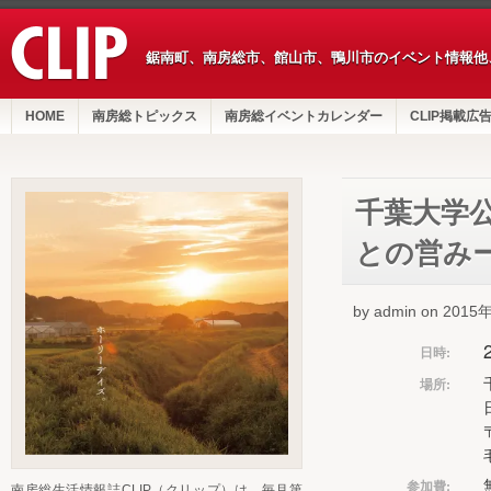
鋸南町、南房総市、館山市、鴨川市のイベント情報他
HOME
南房総トピックス
南房総イベントカレンダー
CLIP掲載広
千葉大学公
との営み
by admin on 201
日時:
場所:
参加費:
南房総生活情報誌CLIP（クリップ）は、毎月第