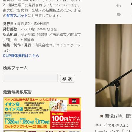
せ:
2・第4土曜日に発行されるフリーペーパーです。
南房総（安房郡）全域への新聞折込のほか、所定
の
配布スポット
にも設置しています。
発行日：
毎月第2・第4土曜日
発行部数
：26,700部
（2026年7月現在）
折込範囲
：安房地域（鋸南町／南房総市／館山市
／鴨川市）+ 勝浦市
編集・制作・発行
：有限会社コアコミュニケーシ
ョン
CLIP媒体資料はこちら
検索フォーム
最新号掲載広告
開場17時、開
キャピタルさんは
レーションで「ボ