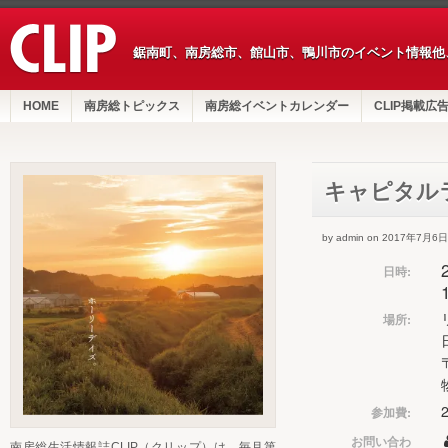
鋸南町、南房総市、館山市、鴨川市のイベント情報他
HOME
南房総トピックス
南房総イベントカレンダー
CLIP掲載広
キャピタル
by admin on 2017年7月6日
日時:
場所:
参加費:
お問い合わ
南房総生活情報誌CLIP（クリップ）は、毎月第