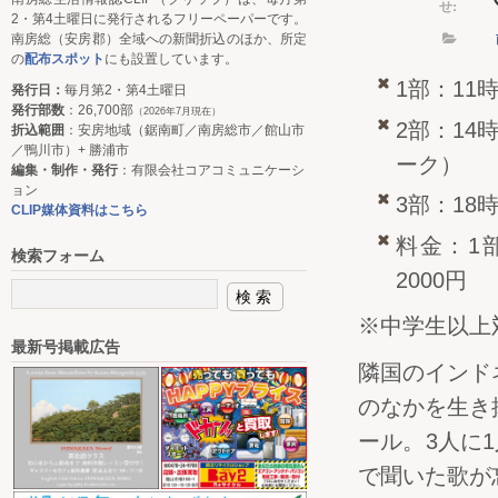
せ:
2・第4土曜日に発行されるフリーペーパーです。
南房総（安房郡）全域への新聞折込のほか、所定
の
配布スポット
にも設置しています。
1部：11
発行日：
毎月第2・第4土曜日
発行部数
：26,700部
（2026年7月現在）
2部：14
折込範囲
：安房地域（鋸南町／南房総市／館山市
／鴨川市）+ 勝浦市
ーク）
編集・制作・発行
：有限会社コアコミュニケーシ
ョン
3部：18
CLIP媒体資料はこちら
料金：1部
検索フォーム
2000円
※中学生以上
最新号掲載広告
隣国のインド
のなかを生き
ール。3人に
で聞いた歌が