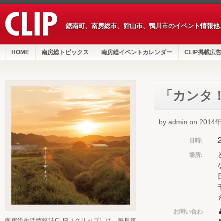
鋸南町、南房総市、館山市、鴨川市のイベント情報他
HOME
南房総トピックス
南房総イベントカレンダー
CLIP掲載広
「カンタ
by admin on 201
日時:
場所:
お問い合わ
南房総生活情報誌CLIP（クリップ）は、毎月第