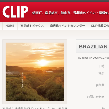
鋸南町、南房総市、館山市、鴨川市のイベント情報他
HOME
南房総トピックス
南房総イベントカレンダー
CLIP掲載広
BRAZILIAN
by admin on 2025年10月9
日時:
場所:
参加費:
お問い合わせ:
南房総生活情報誌CLIP（クリップ）は、毎月第