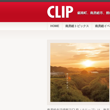
鋸南町、南房総市、館
HOME
南房総トピックス
南房総イベ
南房総生活情報誌CLIP（クリップ）は、毎月