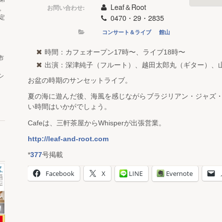
Leaf＆Root
お問い合わせ:
。
0470・29・2835
定
コンサート＆ライブ
館山
時間：カフェオープン17時〜、ライブ18時〜
市
出演：深津純子（フルート）、越田太郎丸（ギター）、
シ
お盆の時期のサンセットライブ。
夏の海に遊んだ後、海風を感じながらブラジリアン・ジャズ
い時間はいかがでしょう。
Cafeは、三軒茶屋からWhisperが出張営業。
http://leaf-and-root.com
*
377
号掲載
Facebook
X
LINE
Evernote