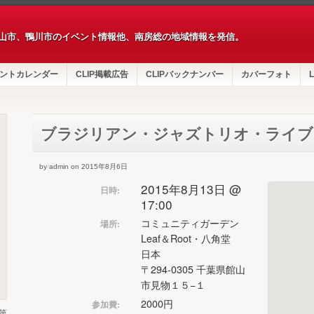
山市、鴨川市のイベント情報他、南房総の地域情報を発信。
ントカレンダー
CLIP掲載広告
CLIPバックナンバー
カバーフォト
L
ブラジリアン・ジャズトリオ・ライブ
by admin on 2015年8月6日
2015年8月13日 @
日時:
17:00
コミュニティガーデン
場所:
Leaf＆Root・八角堂
日本
〒294-0305 千葉県館山
市見物１５−１
2000円
参加費:
第