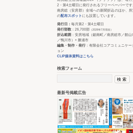
2・第4土曜日に発行されるフリーペーパーです
南房総（安房郡）全域への新聞折込のほか、所
の
配布スポット
にも設置しています。
発行日：
毎月第2・第4土曜日
発行部数
：26,700部
（2026年7月現在）
折込範囲
：安房地域（鋸南町／南房総市／館山
／鴨川市）+ 勝浦市
編集・制作・発行
：有限会社コアコミュニケー
ョン
CLIP媒体資料はこちら
検索フォーム
最新号掲載広告