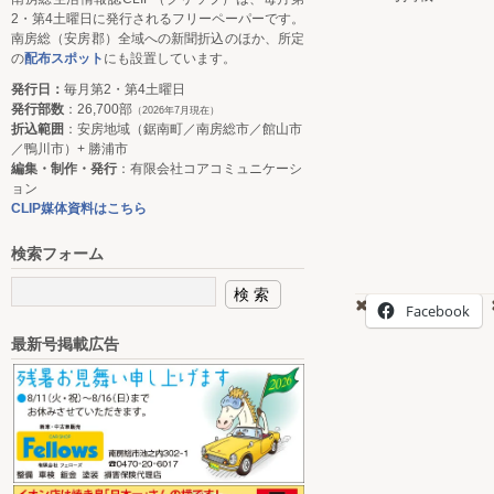
2・第4土曜日に発行されるフリーペーパーです。
南房総（安房郡）全域への新聞折込のほか、所定
の
配布スポット
にも設置しています。
発行日：
毎月第2・第4土曜日
発行部数
：26,700部
（2026年7月現在）
折込範囲
：安房地域（鋸南町／南房総市／館山市
／鴨川市）+ 勝浦市
編集・制作・発行
：有限会社コアコミュニケーシ
ョン
CLIP媒体資料はこちら
検索フォーム
Facebook
最新号掲載広告