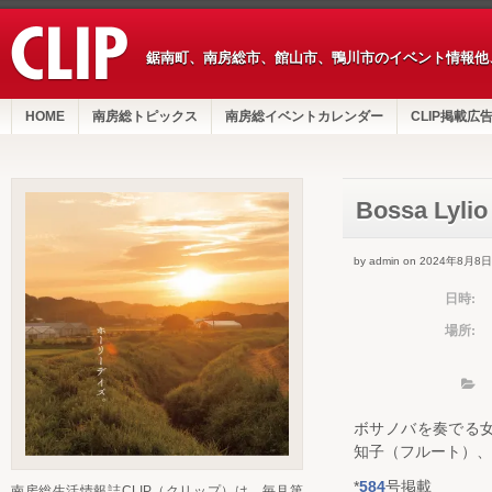
鋸南町、南房総市、館山市、鴨川市のイベント情報他
HOME
南房総トピックス
南房総イベントカレンダー
CLIP掲載広
Bossa Ly
by admin on 2024年8月8日
日時:
場所:
ボサノバを奏でる
知子（フルート）、
*
584
号掲載
南房総生活情報誌CLIP（クリップ）は、毎月第