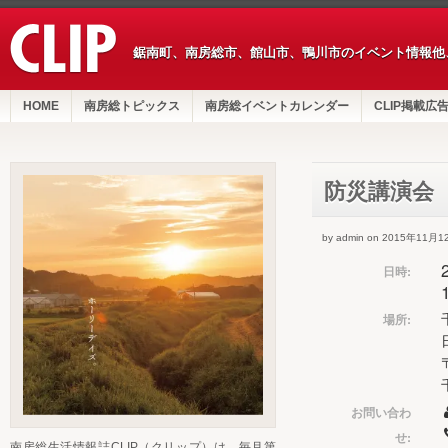
鋸南町、南房総市、館山市、鴨川市のイベント情報他
HOME
南房総トピックス
南房総イベントカレンダー
CLIP掲載広
防災講演会
by admin on 2015年11月1
日時:
場所:
お問い合わ
せ:
南房総生活情報誌CLIP（クリップ）は、毎月第