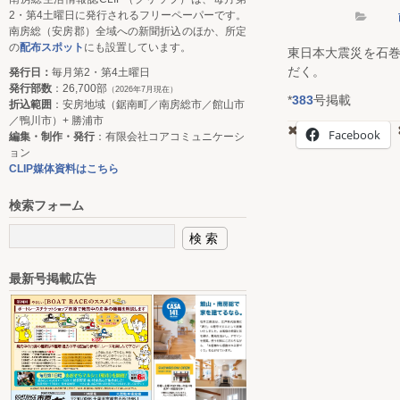
2・第4土曜日に発行されるフリーペーパーです。
南房総（安房郡）全域への新聞折込のほか、所定
の
配布スポット
にも設置しています。
東日本大震災を石
だく。
発行日：
毎月第2・第4土曜日
発行部数
：26,700部
（2026年7月現在）
*
383
号掲載
折込範囲
：安房地域（鋸南町／南房総市／館山市
／鴨川市）+ 勝浦市
Facebook
編集・制作・発行
：有限会社コアコミュニケーシ
ョン
CLIP媒体資料はこちら
検索フォーム
最新号掲載広告