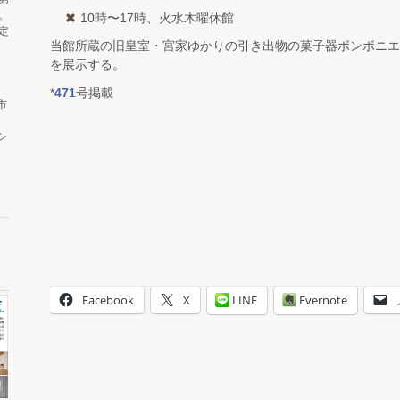
。
10時〜17時、火水木曜休館
定
当館所蔵の旧皇室・宮家ゆかりの引き出物の菓子器ボンボニエ
を展示する。
*
471
号掲載
市
シ
Facebook
X
LINE
Evernote