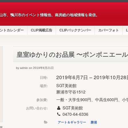
山市、鴨川市のイベント情報他、南房総の地域情報を発信。
ントカレンダー
CLIP掲載広告
CLIPバックナンバー
カバーフォト
L
皇室ゆかりのお品展 〜ボンボニエー
by admin on 2019年6月21日
2019年6月7日 – 2019年10月2
日時:
SGT美術館
場所:
勝浦市守谷1512
一般・大学生900円、中高生600円、小学
参加費:
SGT美術館
お問い合わせ:
0470-64-6336
アート＆ギャラリー
勝浦
第