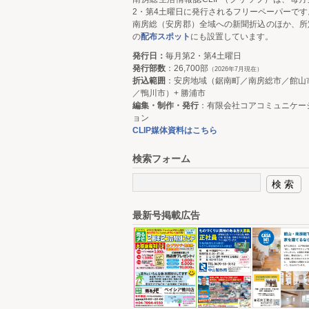
2・第4土曜日に発行されるフリーペーパーです
南房総（安房郡）全域への新聞折込のほか、所
の
配布スポット
にも設置しています。
発行日：
毎月第2・第4土曜日
発行部数
：26,700部
（2026年7月現在）
折込範囲
：安房地域（鋸南町／南房総市／館山
／鴨川市）+ 勝浦市
編集・制作・発行
：有限会社コアコミュニケー
ョン
CLIP媒体資料はこちら
検索フォーム
最新号掲載広告