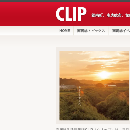
鋸南町、南房総市、館
HOME
南房総トピックス
南房総イベ
南房総生活情報誌CLIP（クリップ）は、毎月