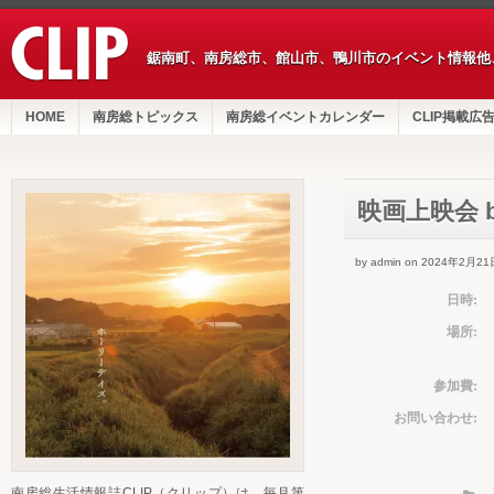
鋸南町、南房総市、館山市、鴨川市のイベント情報他
HOME
南房総トピックス
南房総イベントカレンダー
CLIP掲載広
映画上映会 b
by admin on 2024年2月21
日時:
場所:
参加費:
お問い合わせ:
南房総生活情報誌CLIP（クリップ）は、毎月第