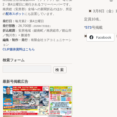
2・第4土曜日に発行されるフリーペーパーです。
南房総（安房郡）全域への新聞折込のほか、所定
3月8日（金）
の
配布スポット
にも設置しています。
定員10名。
発行日：
毎月第2・第4土曜日
発行部数
：26,700部
（2026年7月現在）
*
573
号掲載
折込範囲
：安房地域（鋸南町／南房総市／館山市
／鴨川市）+ 勝浦市
Facebook
編集・制作・発行
：有限会社コアコミュニケーシ
ョン
CLIP媒体資料はこちら
検索フォーム
最新号掲載広告