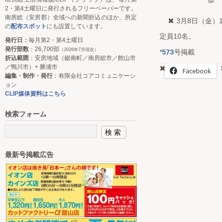
2・第4土曜日に発行されるフリーペーパーです。
南房総（安房郡）全域への新聞折込のほか、所定
3月8日（金）
の
配布スポット
にも設置しています。
定員10名。
発行日：
毎月第2・第4土曜日
発行部数
：26,700部
（2026年7月現在）
*
573
号掲載
折込範囲
：安房地域（鋸南町／南房総市／館山市
／鴨川市）+ 勝浦市
Facebook
編集・制作・発行
：有限会社コアコミュニケーシ
ョン
CLIP媒体資料はこちら
検索フォーム
最新号掲載広告