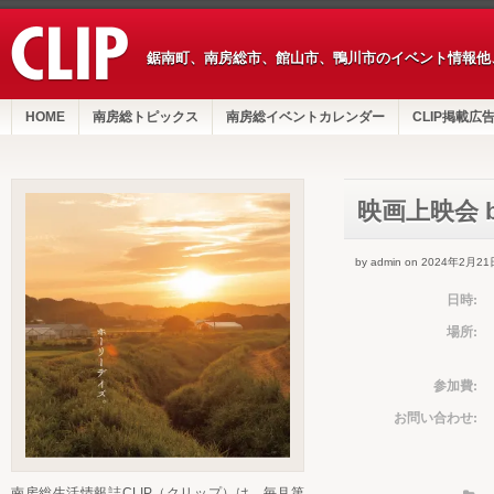
鋸南町、南房総市、館山市、鴨川市のイベント情報他
HOME
南房総トピックス
南房総イベントカレンダー
CLIP掲載広
映画上映会 b
by admin on 2024年2月21
日時:
場所:
参加費:
お問い合わせ:
南房総生活情報誌CLIP（クリップ）は、毎月第