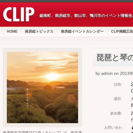
鋸南町、南房総市、館山市、鴨川市のイベント情報他
HOME
南房総トピックス
南房総イベントカレンダー
CLIP掲載広
琵琶と琴
by admin on 201
日時:
場所:
参加費:
お問い合わ
南房総生活情報誌CLIP（クリップ）は、毎月第