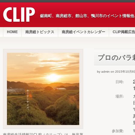
鋸南町、南房総市、館山市、鴨川市のイベント情報他
HOME
南房総トピックス
南房総イベントカレンダー
CLIP掲載広
プロのバラ
by admin on 2015年10月8
日時:
場所:
参加費:
南房総生活情報誌CLIP（クリップ）は、毎月第