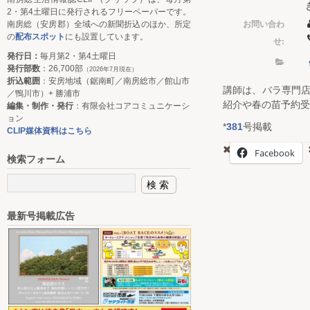
2・第4土曜日に発行されるフリーペーパーです。
お問い合わ
南房総（安房郡）全域への新聞折込のほか、所定
の
配布スポット
にも設置しています。
せ:
発行日：
毎月第2・第4土曜日
発行部数
：26,700部
（2026年7月現在）
折込範囲
：安房地域（鋸南町／南房総市／館山市
講師は、バラ専門店
／鴨川市）+ 勝浦市
紹介や春の苗予約受
編集・制作・発行
：有限会社コアコミュニケーシ
ョン
*
381
号掲載
CLIP媒体資料はこちら
Facebook
検索フォーム
最新号掲載広告