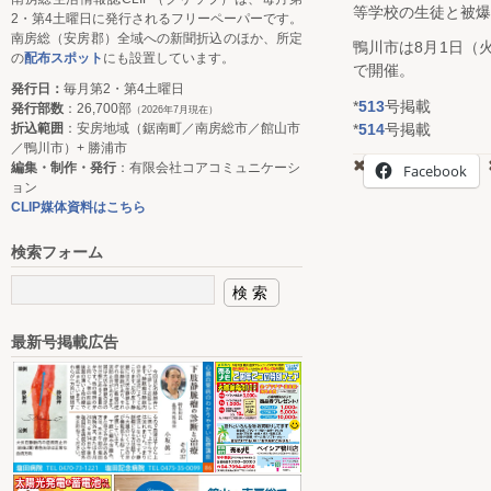
等学校の生徒と被爆
2・第4土曜日に発行されるフリーペーパーです。
南房総（安房郡）全域への新聞折込のほか、所定
鴨川市は8月1日（
の
配布スポット
にも設置しています。
で開催。
発行日：
毎月第2・第4土曜日
*
513
号掲載
発行部数
：26,700部
（2026年7月現在）
*
514
号掲載
折込範囲
：安房地域（鋸南町／南房総市／館山市
／鴨川市）+ 勝浦市
編集・制作・発行
：有限会社コアコミュニケーシ
Facebook
ョン
CLIP媒体資料はこちら
検索フォーム
最新号掲載広告