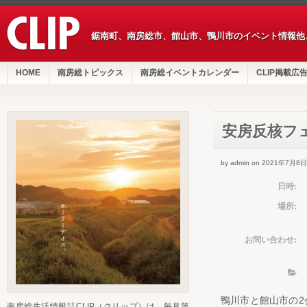
鋸南町、南房総市、館山市、鴨川市のイベント情報他
HOME
南房総トピックス
南房総イベントカレンダー
CLIP掲載広
安房反核フ
by admin on 2021年7月8日
日時:
場所:
お問い合わせ:
鴨川市と館山市の2
南房総生活情報誌CLIP（クリップ）は、毎月第