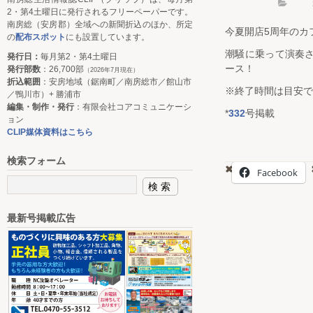
2・第4土曜日に発行されるフリーペーパーです。
南房総（安房郡）全域への新聞折込のほか、所定
今夏開店5周年のカフ
の
配布スポット
にも設置しています。
潮騒に乗って演奏
発行日：
毎月第2・第4土曜日
ース！
発行部数
：26,700部
（2026年7月現在）
折込範囲
：安房地域（鋸南町／南房総市／館山市
※終了時間は目安で
／鴨川市）+ 勝浦市
編集・制作・発行
：有限会社コアコミュニケーシ
*
332
号掲載
ョン
CLIP媒体資料はこちら
検索フォーム
Facebook
最新号掲載広告