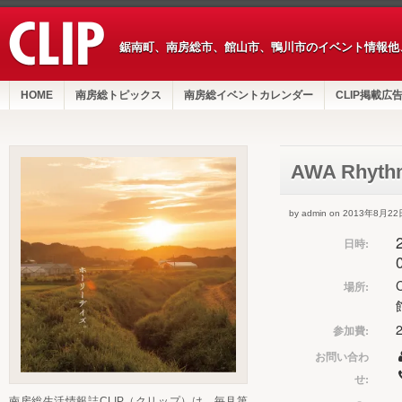
鋸南町、南房総市、館山市、鴨川市のイベント情報他
HOME
南房総トピックス
南房総イベントカレンダー
CLIP掲載広
AWA Rhythm
by admin on 2013年8月22
日時:
場所:
参加費:
お問い合わ
せ:
南房総生活情報誌CLIP（クリップ）は、毎月第