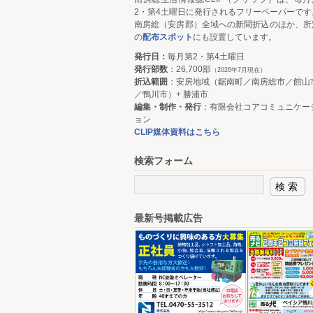
2・第4土曜日に発行されるフリーペーパーです
南房総（安房郡）全域への新聞折込のほか、所
の
配布スポット
にも設置しています。
発行日：
毎月第2・第4土曜日
発行部数
：26,700部
（2026年7月現在）
折込範囲
：安房地域（鋸南町／南房総市／館山
／鴨川市）+ 勝浦市
編集・制作・発行
：有限会社コアコミュニケー
ョン
CLIP媒体資料はこちら
検索フォーム
最新号掲載広告