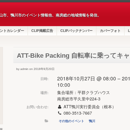
山市、鴨川市のイベント情報他、南房総の地域情報を発信。
ントカレンダー
CLIP掲載広告
CLIPバックナンバー
カバーフォト
L
ATT-Bike Packing 自転車に乗っ
by admin on 2018年9月20日
2018年10月27日 @ 08:00 – 2
日時:
10:00
集合場所：平群クラブハウス
場所:
南房総市平久里中224-3
ATT鴨川実行委員会（根本）
お問い合わせ:
080-3513-7667
その他のイベント
鴨川
第