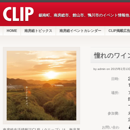
鋸南町、南房総市、館山市、鴨川市のイベント情報他
HOME
南房総トピックス
南房総イベントカレンダー
CLIP掲載広
憧れのワイ
by admin on 2015年2月13
日時:
場所:
参加費:
お問い合わ
南房総生活情報誌CLIP（クリップ）は、毎月第