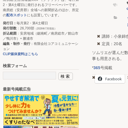
せ:
2・第4土曜日に発行されるフリーペーパーです。
南房総（安房郡）全域への新聞折込のほか、所定
の
配布スポット
にも設置しています。
発行日：
毎月第2・第4土曜日
発行部数
：26,700部
（2026年7月現在）
折込範囲
：安房地域（鋸南町／南房総市／館山市
講師：小泉錦
／鴨川市）+ 勝浦市
定員：20名
編集・制作・発行
：有限会社コアコミュニケーシ
ョン
ソムリエが選んだ
CLIP媒体資料はこちら
事も用意される。
検索フォーム
*
365
号掲載
Facebook
最新号掲載広告