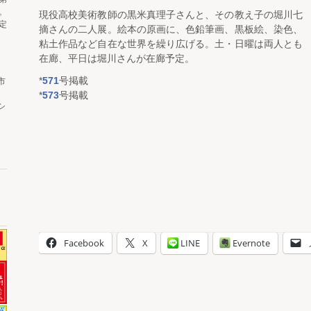
。
現役高校美術教師の黒米真理子さんと、その教え子の堀川七
定
摘さんの二人展。絵本の原画に、色鉛筆画、黒板絵、染色、
粘土作品など自在な世界を繰り広げる。土・日曜は両人とも
在廊、平日は堀川さんが在廊予定。
*
571
号掲載
市
*
573
号掲載
シ
Facebook
X
LINE
Evernote