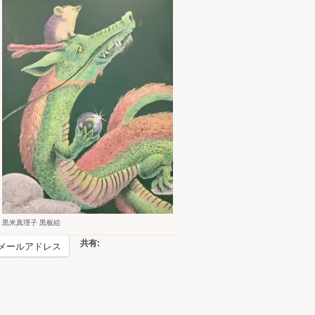
黒米真理子 黒板絵
共有:
メールアドレス