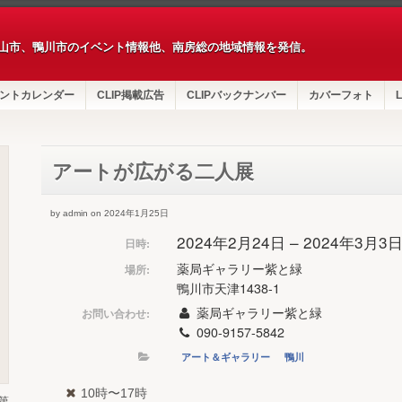
山市、鴨川市のイベント情報他、南房総の地域情報を発信。
ントカレンダー
CLIP掲載広告
CLIPバックナンバー
カバーフォト
L
アートが広がる二人展
by admin on 2024年1月25日
2024年2月24日 – 2024年3月3
日時:
薬局ギャラリー紫と緑
場所:
鴨川市天津1438-1
薬局ギャラリー紫と緑
お問い合わせ:
090-9157-5842
アート＆ギャラリー
鴨川
10時〜17時
第