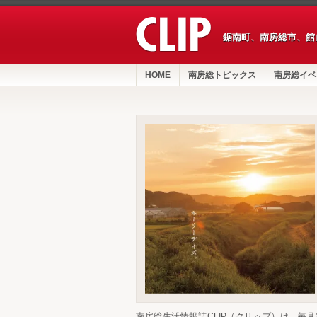
鋸南町、南房総市、館
HOME
南房総トピックス
南房総イベ
南房総生活情報誌CLIP（クリップ）は、毎月