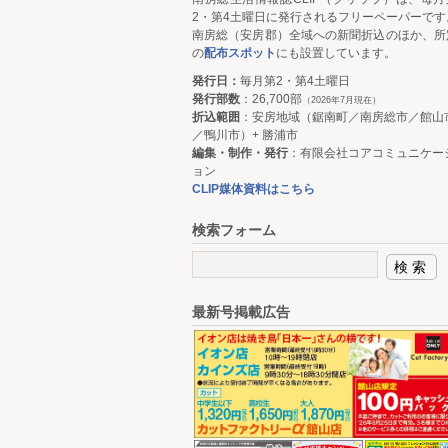
2・第4土曜日に発行されるフリーペーパーです
南房総（安房郡）全域への新聞折込のほか、所
の
配布スポット
にも設置しています。
発行日：
毎月第2・第4土曜日
発行部数
：26,700部
（2026年7月現在）
折込範囲
：安房地域（鋸南町／南房総市／館山
／鴨川市）+ 勝浦市
編集・制作・発行
：有限会社コアコミュニケー
ョン
CLIP媒体資料はこちら
検索フォーム
最新号掲載広告