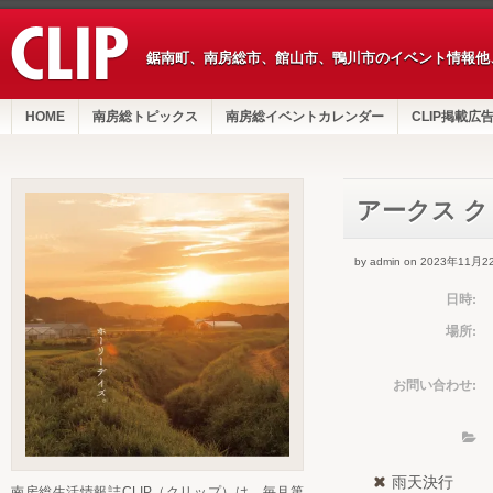
鋸南町、南房総市、館山市、鴨川市のイベント情報他
HOME
南房総トピックス
南房総イベントカレンダー
CLIP掲載広
アークス 
by admin on 2023年11月2
日時:
場所:
お問い合わせ:
雨天決行
南房総生活情報誌CLIP（クリップ）は、毎月第