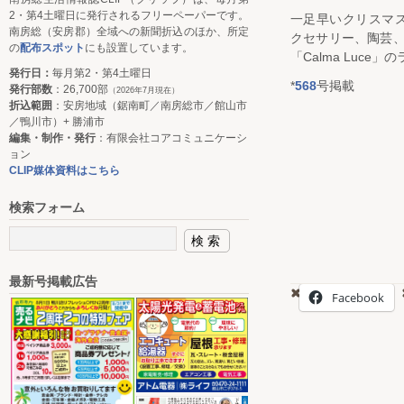
2・第4土曜日に発行されるフリーペーパーです。
一足早いクリスマ
南房総（安房郡）全域への新聞折込のほか、所定
クセサリー、陶芸、
の
配布スポット
にも設置しています。
「Calma Luc
発行日：
毎月第2・第4土曜日
*
568
号掲載
発行部数
：26,700部
（2026年7月現在）
折込範囲
：安房地域（鋸南町／南房総市／館山市
／鴨川市）+ 勝浦市
編集・制作・発行
：有限会社コアコミュニケーシ
ョン
CLIP媒体資料はこちら
検索フォーム
最新号掲載広告
Facebook