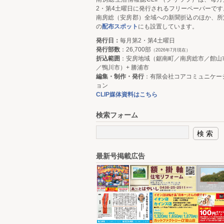
2・第4土曜日に発行されるフリーペーパーです
南房総（安房郡）全域への新聞折込のほか、所
の
配布スポット
にも設置しています。
発行日：
毎月第2・第4土曜日
発行部数
：26,700部
（2026年7月現在）
折込範囲
：安房地域（鋸南町／南房総市／館山
／鴨川市）+ 勝浦市
編集・制作・発行
：有限会社コアコミュニケー
ョン
CLIP媒体資料はこちら
検索フォーム
最新号掲載広告