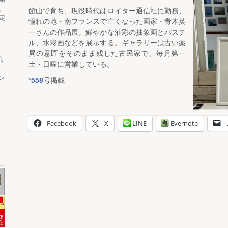
。
館山で育ち、現役時代はロイター通信社に勤務、
定
憧れの地・南フランスで亡くなった画家・青木英
一さんの作品展。鮮やかな油彩の抽象画とパステ
ル、水彩画などを展示する。ギャラリーは古い薬
局の意匠をそのまま残した古民家で、毎月第一
市
土・日曜に営業している。
シ
*
558
号掲載
Facebook
X
LINE
Evernote