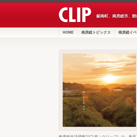
鋸南町、南房総市、館
HOME
南房総トピックス
南房総イベ
南房総生活情報誌CLIP（クリップ）は、毎月