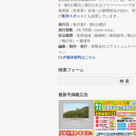
2・第4土曜日に発行されるフリーペーパーです
南房総（安房郡）全域への新聞折込のほか、所
の
配布スポット
にも設置しています。
発行日：
毎月第2・第4土曜日
発行部数
：26,700部
（2026年7月現在）
折込範囲
：安房地域（鋸南町／南房総市／館山
／鴨川市）+ 勝浦市
編集・制作・発行
：有限会社コアコミュニケー
ョン
CLIP媒体資料はこちら
検索フォーム
最新号掲載広告