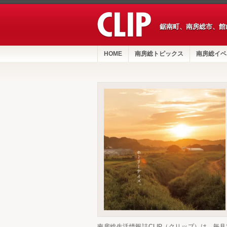
鋸南町、南房総市、館
HOME
南房総トピックス
南房総イベ
南房総生活情報誌CLIP（クリップ）は、毎月