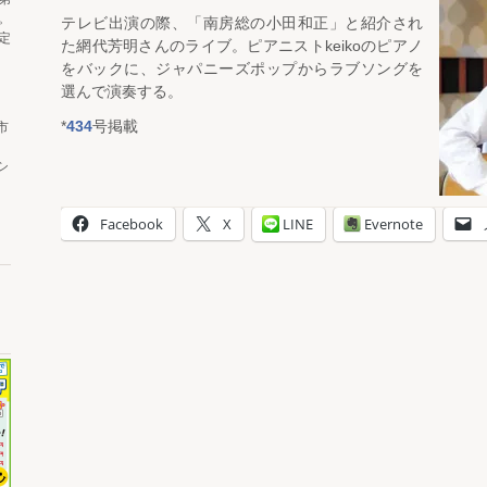
。
テレビ出演の際、「南房総の小田和正」と紹介され
定
た網代芳明さんのライブ。ピアニストkeikoのピアノ
をバックに、ジャパニーズポップからラブソングを
選んで演奏する。
*
434
号掲載
市
シ
Facebook
X
LINE
Evernote