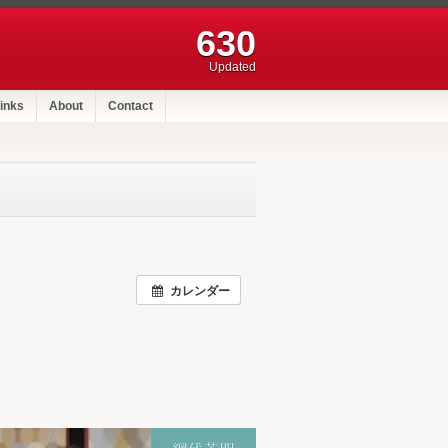
630
Updated
inks
About
Contact
カレンダー