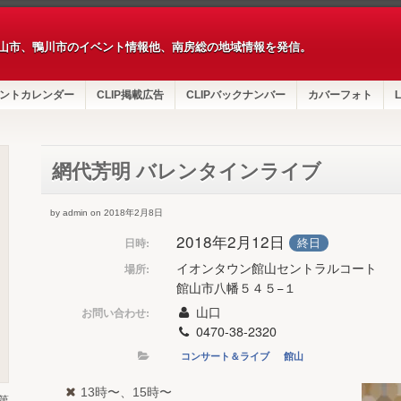
山市、鴨川市のイベント情報他、南房総の地域情報を発信。
ントカレンダー
CLIP掲載広告
CLIPバックナンバー
カバーフォト
L
網代芳明 バレンタインライブ
by admin on 2018年2月8日
2018年2月12日
終日
日時:
イオンタウン館山セントラルコート
場所:
館山市八幡５４５−１
山口
お問い合わせ:
0470-38-2320
コンサート＆ライブ
館山
13時〜、15時〜
第