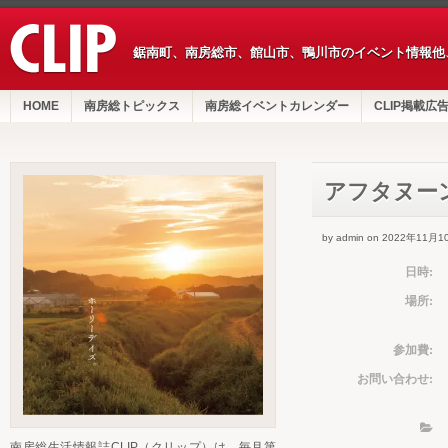
鋸南町、南房総市、館山市、鴨川市のイベント情報他
HOME
南房総トピックス
南房総イベントカレンダー
CLIP掲載広
アフタヌーン
by admin on 2022年11月1
日時:
場所:
参加費:
お問い合わせ:
南房総生活情報誌CLIP（クリップ）は、毎月第