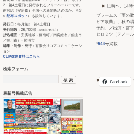
2・第4土曜日に発行されるフリーペーパーです。
11時〜、14時
南房総（安房郡）全域への新聞折込のほか、所定
ブラームス「雨の
の
配布スポット
にも設置しています。
ピア歌曲」、秋の
発行日：
毎月第2・第4土曜日
予約。／出演：宮
発行部数
：26,700部
（2026年7月現在）
ヒロミツ（テノール
折込範囲
：安房地域（鋸南町／南房総市／館山市
／鴨川市）+ 勝浦市
*
544
号掲載
編集・制作・発行
：有限会社コアコミュニケーシ
ョン
CLIP媒体資料はこちら
検索フォーム
Facebook
最新号掲載広告