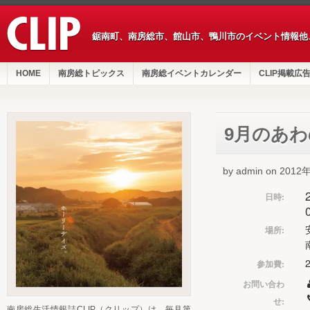
鋸南町、南房総市、館山市、鴨川市のイベント情報他
HOME
南房総トピックス
南房総イベントカレンダー
CLIP掲載広
9月のあわ
by admin on 201
日時:
場所:
参加費:
お問い合わ
せ:
南房総生活情報誌CLIP（クリップ）は、毎月第