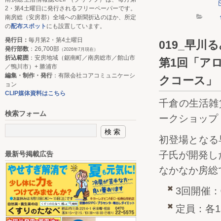
2・第4土曜日に発行されるフリーペーパーです。
南房総（安房郡）全域への新聞折込のほか、所定
の
配布スポット
にも設置しています。
発行日：
毎月第2・第4土曜日
019_早川
発行部数
：26,700部
（2026年7月現在）
折込範囲
：安房地域（鋸南町／南房総市／館山市
第1回「アロ
／鴨川市）+ 勝浦市
編集・制作・発行
：有限会社コアコミュニケーシ
クコース」
ョン
CLIP媒体資料はこちら
千倉の生活雑
検索フォーム
ークショップ
初登場となる
子氏が開発し
最新号掲載広告
なかなか房総
3回開催：①
定員：各