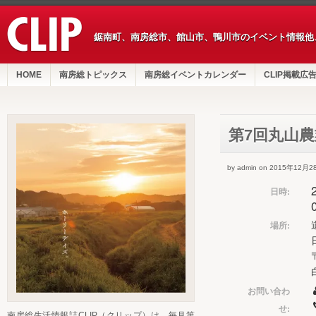
鋸南町、南房総市、館山市、鴨川市のイベント情報他
HOME
南房総トピックス
南房総イベントカレンダー
CLIP掲載広
第7回丸山
by admin on 2015年12月2
日時:
場所:
お問い合わ
せ:
南房総生活情報誌CLIP（クリップ）は、毎月第