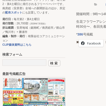
2・第4土曜日に発行されるフリーペーパーです。
南房総（安房郡）全域への新聞折込のほか、所定
の
配布スポット
にも設置しています。
開催時間：9時〜14
発行日：
毎月第2・第4土曜日
生花フラワーアレン
発行部数
：26,700部
（2026年7月現在）
時30分〜、各回先
折込範囲
：安房地域（鋸南町／南房総市／館山市
／鴨川市）+ 勝浦市
*
386
号掲載
編集・制作・発行
：有限会社コアコミュニケーシ
ョン
Facebook
CLIP媒体資料はこちら
検索フォーム
最新号掲載広告