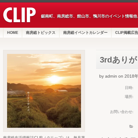
鋸南町、南房総市、館山市、鴨川市のイベント情報他
HOME
南房総トピックス
南房総イベントカレンダー
CLIP掲載広
3rdあり
by admin on 201
日時:
場所:
お問い合わせ:
南房総生活情報誌CLIP（クリップ）は、毎月第