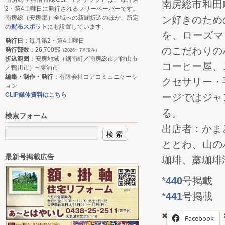
南房総市和田
2・第4土曜日に発行されるフリーペーパーです。
南房総（安房郡）全域への新聞折込のほか、所定
ン好きのため
の
配布スポット
にも設置しています。
を、ローズマ
発行日：
毎月第2・第4土曜日
のこだわりの
発行部数
：26,700部
（2026年7月現在）
折込範囲
：安房地域（鋸南町／南房総市／館山市
コーヒー屋、
／鴨川市）+ 勝浦市
編集・制作・発行
：有限会社コアコミュニケーシ
クセサリー・
ョン
CLIP媒体資料はこちら
ージではジャ
る。
検索フォーム
出店者：かま
ととわ、山の
最新号掲載広告
珈琲、藁珈琲
*
440
号掲載
*
441
号掲載
Facebook