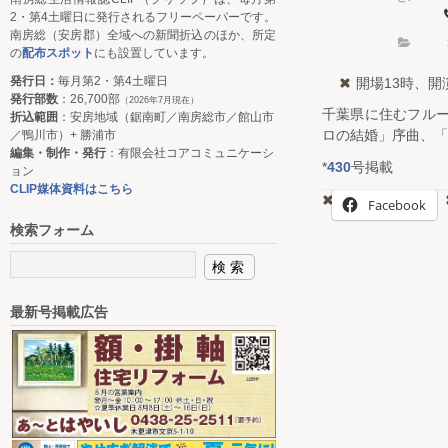
2・第4土曜日に発行されるフリーペーパーです。
南房総（安房郡）全域への新聞折込のほか、所定
の
配布スポット
にも設置しています。
発行日：
毎月第2・第4土曜日
開場13時、開演
発行部数
：26,700部
（2026年7月現在）
千葉県に住むフル
折込範囲
：安房地域（鋸南町／南房総市／館山市
ロの結婚」序曲、「
／鴨川市）+ 勝浦市
編集・制作・発行
：有限会社コアコミュニケーシ
*
430
号掲載
ョン
CLIP媒体資料はこちら
Facebook
検索フォーム
最新号掲載広告