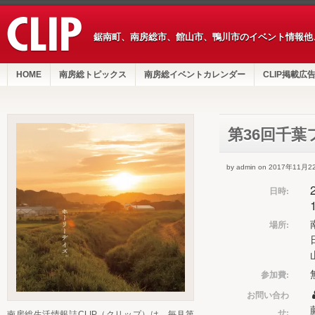
鋸南町、南房総市、館山市、鴨川市のイベント情報他
HOME
南房総トピックス
南房総イベントカレンダー
CLIP掲載広
第36回千
by admin on 2017年11月2
日時:
場所:
参加費:
お問い合わ
せ:
南房総生活情報誌CLIP（クリップ）は、毎月第