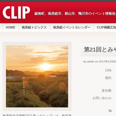
鋸南町、南房総市、館山市、鴨川市のイベント情報他
HOME
南房総トピックス
南房総イベントカレンダー
CLIP掲載広
第21回と
by admin on 2017年12月8
日時:
場所:
参加費:
お問い合わせ:
南房総生活情報誌CLIP（クリップ）は、毎月第