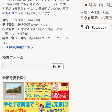
2・第4土曜日に発行されるフリーペーパーです。
開場13時、開演
南房総（安房郡）全域への新聞折込のほか、所定
出演：合唱団大地、
の
配布スポット
にも設置しています。
富永有里乃、小野聖
発行日：
毎月第2・第4土曜日
発行部数
：26,700部
（2026年7月現在）
Facebook
折込範囲
：安房地域（鋸南町／南房総市／館山市
／鴨川市）+ 勝浦市
編集・制作・発行
：有限会社コアコミュニケーシ
ョン
CLIP媒体資料はこちら
検索フォーム
最新号掲載広告