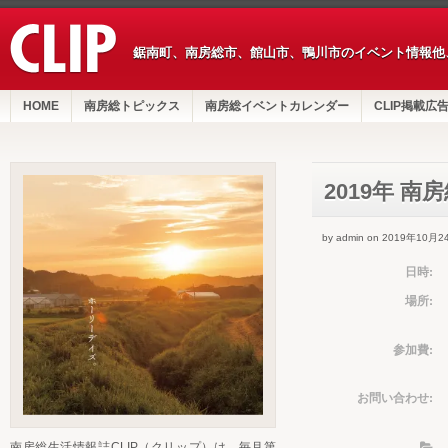
鋸南町、南房総市、館山市、鴨川市のイベント情報他
HOME
南房総トピックス
南房総イベントカレンダー
CLIP掲載広
2019年 
by admin on 2019年10月2
日時:
場所:
参加費:
お問い合わせ:
南房総生活情報誌CLIP（クリップ）は、毎月第