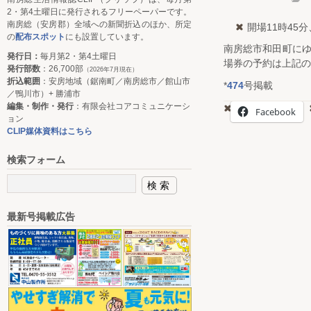
2・第4土曜日に発行されるフリーペーパーです。
南房総（安房郡）全域への新聞折込のほか、所定
開場11時45分
の
配布スポット
にも設置しています。
南房総市和田町に
発行日：
毎月第2・第4土曜日
場券の予約は上記の
発行部数
：26,700部
（2026年7月現在）
折込範囲
：安房地域（鋸南町／南房総市／館山市
*
474
号掲載
／鴨川市）+ 勝浦市
編集・制作・発行
：有限会社コアコミュニケーシ
Facebook
ョン
CLIP媒体資料はこちら
検索フォーム
最新号掲載広告