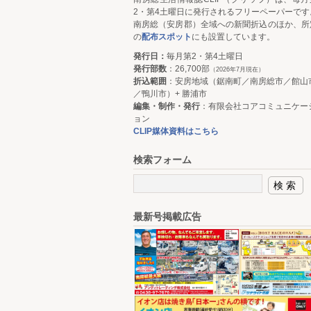
2・第4土曜日に発行されるフリーペーパーです
南房総（安房郡）全域への新聞折込のほか、所
の
配布スポット
にも設置しています。
発行日：
毎月第2・第4土曜日
発行部数
：26,700部
（2026年7月現在）
折込範囲
：安房地域（鋸南町／南房総市／館山
／鴨川市）+ 勝浦市
編集・制作・発行
：有限会社コアコミュニケー
ョン
CLIP媒体資料はこちら
検索フォーム
最新号掲載広告