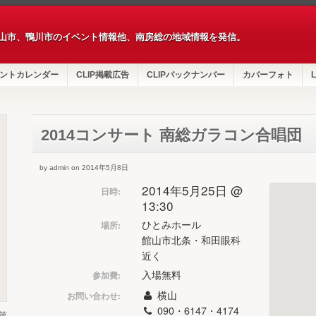
山市、鴨川市のイベント情報他、南房総の地域情報を発信。
ントカレンダー
CLIP掲載広告
CLIPバックナンバー
カバーフォト
L
2014コンサート 南総ガラコン合唱団
by admin on 2014年5月8日
2014年5月25日 @
日時:
13:30
ひとみホール
場所:
館山市北条・和田眼科
近く
入場無料
参加費:
横山
お問い合わせ:
090・6147・4174
第