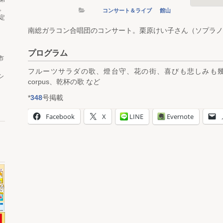
。
コンサート＆ライブ
館山
定
南総ガラコン合唱団のコンサート。栗原けい子さん（ソプラノ
プログラム
市
フルーツサラダの歌、燈台守、花の街、喜びも悲しみも幾歳月
シ
corpus、乾杯の歌 など
*
348
号掲載
Facebook
X
LINE
Evernote