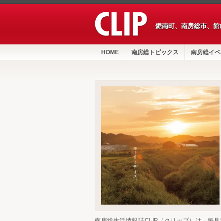
鋸南町、南房総市、館
HOME
南房総トピックス
南房総イベ
南房総生活情報誌CLIP（クリップ）は、毎月