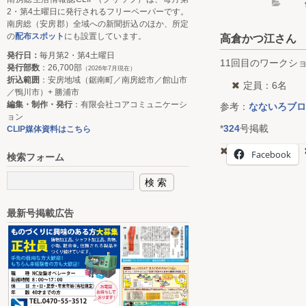
2・第4土曜日に発行されるフリーペーパーです。
南房総（安房郡）全域への新聞折込のほか、所定
の
配布スポット
にも設置しています。
高倉かつ江さん
発行日：
毎月第2・第4土曜日
11回目のワークシ
発行部数
：26,700部
（2026年7月現在）
折込範囲
：安房地域（鋸南町／南房総市／館山市
定員：6名
／鴨川市）+ 勝浦市
編集・制作・発行
：有限会社コアコミュニケーシ
参考：
なないろブロ
ョン
*
324
号掲載
CLIP媒体資料はこちら
Facebook
検索フォーム
最新号掲載広告