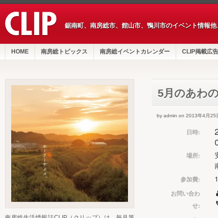
鋸南町、南房総市、館山市、鴨川市のイベント情報他
HOME
南房総トピックス
南房総イベントカレンダー
CLIP掲載広
5月のあわの
by admin on 2013年4月25
日時:
場所:
参加費:
お問い合わ
せ:
南房総生活情報誌CLIP（クリップ）は、毎月第