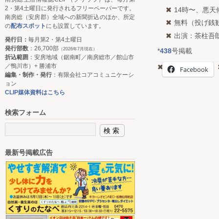
2・第4土曜日に発行されるフリーペーパーです。
14時〜、悪
南房総（安房郡）全域への新聞折込のほか、所定
無料（投げ銭
の
配布スポット
にも設置しています。
出演：茶柱吾
発行日：
毎月第2・第4土曜日
発行部数
：26,700部
（2026年7月現在）
*
438
号掲載
折込範囲
：安房地域（鋸南町／南房総市／館山市
／鴨川市）+ 勝浦市
Facebook
編集・制作・発行
：有限会社コアコミュニケーシ
ョン
CLIP媒体資料はこちら
検索フォーム
最新号掲載広告