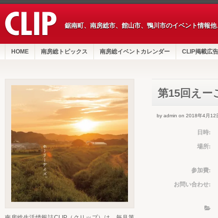
鋸南町、南房総市、館山市、鴨川市のイベント情報他
HOME
南房総トピックス
南房総イベントカレンダー
CLIP掲載広
第15回え
by admin on 2018年4月12
日時:
場所:
参加費:
お問い合わせ:
南房総生活情報誌CLIP（クリップ）は、毎月第