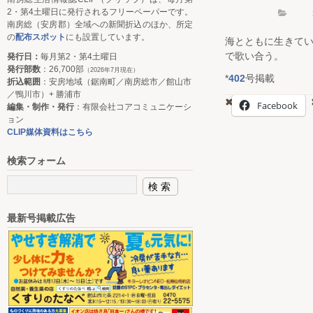
2・第4土曜日に発行されるフリーペーパーです。
南房総（安房郡）全域への新聞折込のほか、所定
の
配布スポット
にも設置しています。
海とともに生きて
で歌い合う。
発行日：
毎月第2・第4土曜日
発行部数
：26,700部
（2026年7月現在）
*
402
号掲載
折込範囲
：安房地域（鋸南町／南房総市／館山市
／鴨川市）+ 勝浦市
Facebook
編集・制作・発行
：有限会社コアコミュニケーシ
ョン
CLIP媒体資料はこちら
検索フォーム
最新号掲載広告