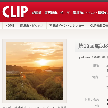
鋸南町、南房総市、館山市、鴨川市のイベント情報他
HOME
南房総トピックス
南房総イベントカレンダー
CLIP掲載広
第13回海
by admin on 2016年9月8日
日時:
場所:
お問い合わ
せ:
南房総生活情報誌CLIP（クリップ）は、毎月第