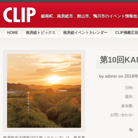
鋸南町、南房総市、館山市、鴨川市のイベント情報他
HOME
南房総トピックス
南房総イベントカレンダー
CLIP掲載広
第10回K
by admin on 201
日時:
場所:
参加費:
お問い合わせ:
南房総生活情報誌CLIP（クリップ）は、毎月第