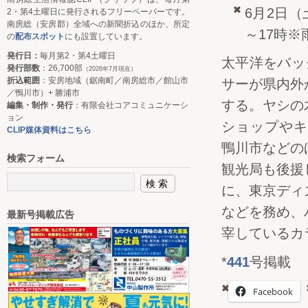
6月2日（
2・第4土曜日に発行されるフリーペーパーです。
南房総（安房郡）全域への新聞折込のほか、所定
～17時※
の
配布スポット
にも設置しています。
発行日：
毎月第2・第4土曜日
太平洋をバッ
発行部数
：26,700部
（2026年7月現在）
折込範囲
：安房地域（鋸南町／南房総市／館山市
サーが県内外
／鴨川市）+ 勝浦市
する。ヤシの
編集・制作・発行
：有限会社コアコミュニケーシ
ョン
ショップやキ
CLIP媒体資料はこちら
鴨川市などの
検索フォーム
観光局も後援
に、東京ディ
などを務め、
最新号掲載広告
宰しているカ
*
441
号掲載
Facebook