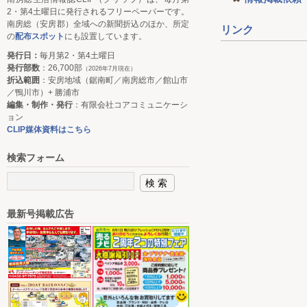
2・第4土曜日に発行されるフリーペーパーです。
南房総（安房郡）全域への新聞折込のほか、所定
リンク
の
配布スポット
にも設置しています。
発行日：
毎月第2・第4土曜日
発行部数
：26,700部
（2026年7月現在）
折込範囲
：安房地域（鋸南町／南房総市／館山市
／鴨川市）+ 勝浦市
編集・制作・発行
：有限会社コアコミュニケーシ
ョン
CLIP媒体資料はこちら
検索フォーム
最新号掲載広告