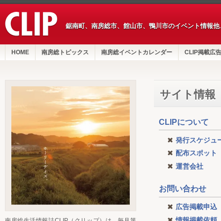
鋸南町、南房総市、館山市、鴨川市のイベント情報他
HOME
南房総トピックス
南房総イベントカレンダー
CLIP掲載広
サイト情報
CLIPについて
発行スケジュ
配布スポット
運営会社
お問い合わせ
広告掲載申込
情報掲載依頼
南房総生活情報誌CLIP（クリップ）は、毎月第