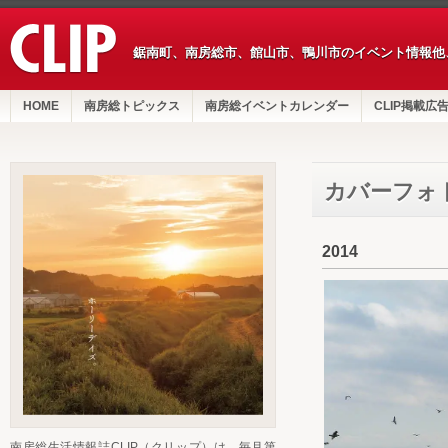
鋸南町、南房総市、館山市、鴨川市のイベント情報他
HOME
南房総トピックス
南房総イベントカレンダー
CLIP掲載広
カバーフォ
2014
南房総生活情報誌CLIP（クリップ）は、毎月第