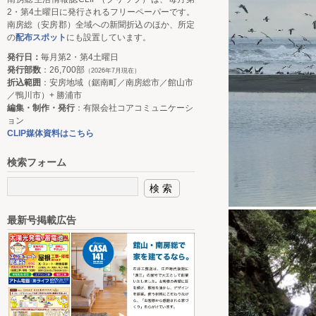
2・第4土曜日に発行されるフリーペーパーです。
南房総（安房郡）全域への新聞折込のほか、所定
の
配布スポット
にも設置しています。
発行日：
毎月第2・第4土曜日
発行部数
：26,700部
（2026年7月現在）
折込範囲
：安房地域（鋸南町／南房総市／館山市
／鴨川市）+ 勝浦市
編集・制作・発行
：有限会社コアコミュニケーシ
ョン
CLIP媒体資料はこちら
検索フォーム
最新号掲載広告